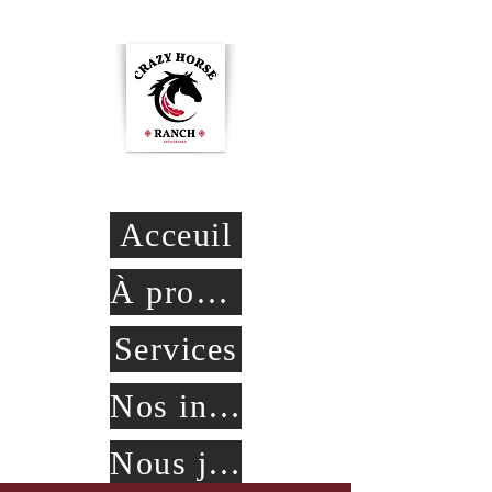
Crazy Horse Ranch
Acceuil
À propos
Services
Nos installations
Nous joindre