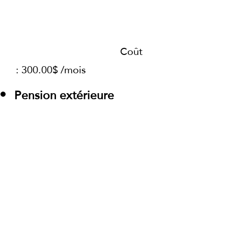
Coût
: 300.00$ /mois
Pension extérieure
- Grands pacages extérieurs
en petit groupe, foin à
volonté
- Vous devez fournir et
distribuer votre moulée