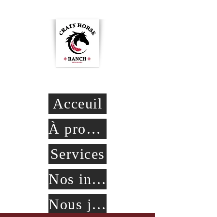
Crazy Horse Ranch
Acceuil
À propos
Services
Nos installations
Nous joindre