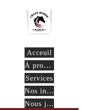
Crazy Horse Ranch
Acceuil
À propos
Services
Nos installations
Nous joindre